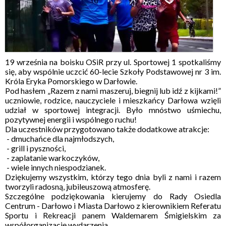
19 września na boisku OSiR przy ul. Sportowej 1 spotkaliśmy
się, aby wspólnie uczcić 60-lecie Szkoły Podstawowej nr 3 im.
Króla Eryka Pomorskiego w Darłowie.
Pod hasłem „Razem z nami maszeruj, biegnij lub idź z kijkami!”
uczniowie, rodzice, nauczyciele i mieszkańcy Darłowa wzięli
udział w sportowej integracji. Było mnóstwo uśmiechu,
pozytywnej energii i wspólnego ruchu!
Dla uczestników przygotowano także dodatkowe atrakcje:
- dmuchańce dla najmłodszych,
- grill i pyszności,
- zaplatanie warkoczyków,
- wiele innych niespodzianek.
Dziękujemy wszystkim, którzy tego dnia byli z nami i razem
tworzyli radosną, jubileuszową atmosferę.
Szczególne podziękowania kierujemy do Rady Osiedla
Centrum - Darłowo i Miasta Darłowo z kierownikiem Referatu
Sportu i Rekreacji panem Waldemarem Śmigielskim za
współorganizację wydarzenia.