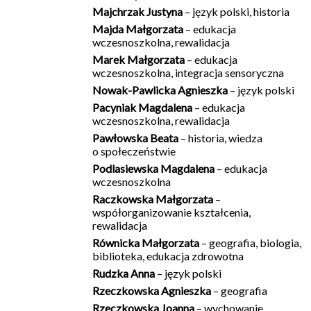
Majchrzak Justyna
– język polski, historia
Majda Małgorzata
– edukacja
wczesnoszkolna, rewalidacja
Marek Małgorzata
– edukacja
wczesnoszkolna, integracja sensoryczna
Nowak-Pawlicka Agnieszka
– język polski
Pacyniak Magdalena
– edukacja
wczesnoszkolna, rewalidacja
Pawłowska Beata
– historia, wiedza
o społeczeństwie
Podlasiewska Magdalena
– edukacja
wczesnoszkolna
Raczkowska Małgorzata
–
współorganizowanie kształcenia,
rewalidacja
Równicka Małgorzata
– geografia, biologia,
biblioteka, edukacja zdrowotna
Rudzka Anna
– język polski
Rzeczkowska Agnieszka
– geografia
Rzeczkowska Joanna
– wychowanie