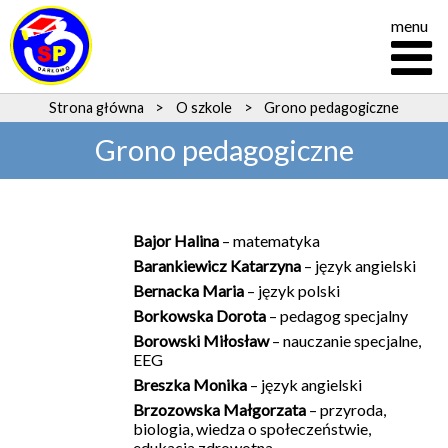
menu
Strona główna
>
O szkole
>
Grono pedagogiczne
Grono pedagogiczne
Bajor Halina
– matematyka
Barankiewicz Katarzyna
– język angielski
Bernacka Maria
– język polski
Borkowska Dorota
– pedagog specjalny
Borowski Miłosław
– nauczanie specjalne,
EEG
Breszka Monika
– język angielski
Brzozowska Małgorzata
– przyroda,
biologia, wiedza o społeczeństwie,
edukacja zdrowotna