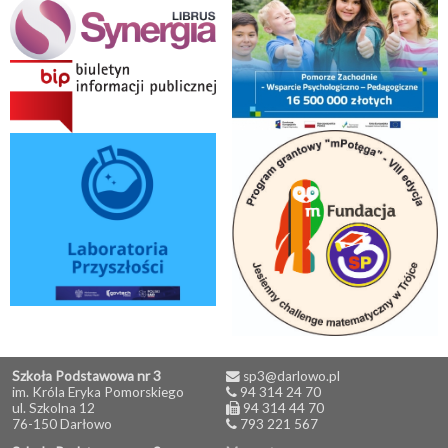
Szkoła Podstawowa nr 3
sp3@darlowo.pl
im. Króla Eryka Pomorskiego
94 314 24 70
ul. Szkolna 12
94 314 44 70
76-150 Darłowo
793 221 567