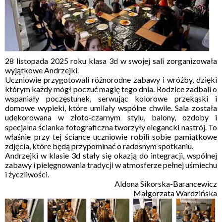
28 listopada 2025 roku klasa 3d w swojej sali zorganizowała
wyjątkowe Andrzejki.
Uczniowie przygotowali różnorodne zabawy i wróżby, dzięki
którym każdy mógł poczuć magię tego dnia. Rodzice zadbali o
wspaniały poczęstunek, serwując kolorowe przekąski i
domowe wypieki, które umilały wspólne chwile. Sala została
udekorowana w złoto‑czarnym stylu, balony, ozdoby i
specjalna ścianka fotograficzna tworzyły elegancki nastrój. To
właśnie przy tej ściance uczniowie robili sobie pamiątkowe
zdjęcia, które będą przypominać o radosnym spotkaniu.
Andrzejki w klasie 3d stały się okazją do integracji, wspólnej
zabawy i pielęgnowania tradycji w atmosferze pełnej uśmiechu
i życzliwości.
Aldona Sikorska-Barancewicz
Małgorzata Wardzińska