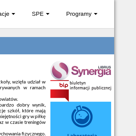
acje
SPE
Programy
+
+
+
koły, wzięła udział w
grywanych w ramach
powiatów.
 bardzo dobry wynik,
je szkół, które mają
ejętności gry w piłkę
az w czasie treningów
chowania fizycznego.