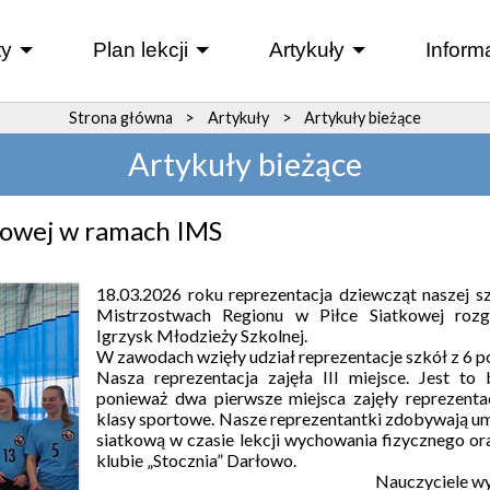
y
Plan lekcji
Artykuły
Inform
+
+
+
Strona główna
>
Artykuły
>
Artykuły bieżące
Artykuły bieżące
kowej w ramach IMS
18.03.2026 roku reprezentacja dziewcząt naszej sz
Mistrzostwach Regionu w Piłce Siatkowej roz
Igrzysk Młodzieży Szkolnej.
W zawodach wzięły udział reprezentacje szkół z 6 
Nasza reprezentacja zajęła III miejsce. Jest to
ponieważ dwa pierwsze miejsca zajęły reprezentac
klasy sportowe. Nasze reprezentantki zdobywają umi
siatkową w czasie lekcji wychowania fizycznego or
klubie „Stocznia” Darłowo.
Nauczyciele wy