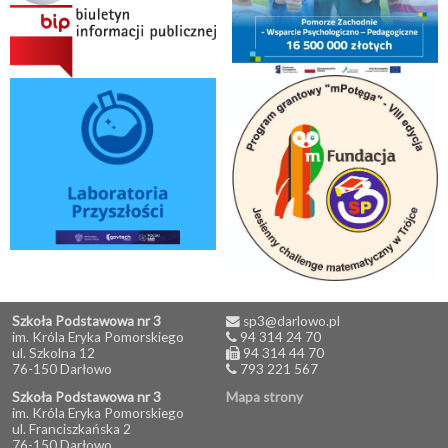
Szkoła Podstawowa nr 3
sp3@darlowo.pl
im. Króla Eryka Pomorskiego
94 314 24 70
ul. Szkolna 12
94 314 44 70
76-150 Darłowo
793 221 567
Szkoła Podstawowa nr 3
Mapa strony
im. Króla Eryka Pomorskiego
ul. Franciszkańska 2
76-150 Darłowo