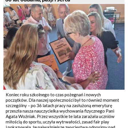
Koniec roku szkolnego to czas pożegnań i nowych
początków. Dla naszej społeczności był to również moment
szczególny – po 36 latach pracy na zasłużoną emeryturę
przeszła nasza nauczycielka wychowania fizycznego Pani
Agata Woźniak. Przez wszystkie te lata zarażała uczniów
miłością do sportu, uczyła wytrwałości, zasad fair play
i pokazywała, że najważniejsze zwycięstwa odnosimy nad